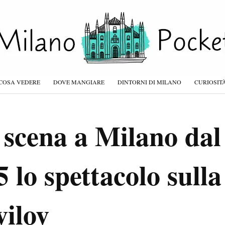
COSA VEDERE
DOVE MANGIARE
DINTORNI DI MILANO
CURIOSIT
 scena a Milano dal 
lo spettacolo sulla 
vilov