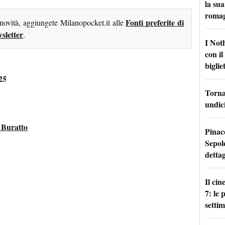
la sua
roma
Fonti preferite di
 novità, aggiungete Milanopocket.it alle
sletter
.
I Not
con i
bigliet
25
Torna 
undici
 Buratto
Pinac
Sepolc
dettag
Il ci
7: le
setti