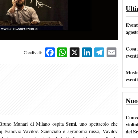
Ult
Event
agost
Cosa 
Facebook
WhatsApp
X
LinkedIn
Telegra
Emai
Condividi:
eventi
Mostr
eventi
Nuo
Conce
Semi
 Bruno Munari di Milano ospita
, uno spettacolo che
violin
del Se
laj Ivanovič Vavilov. Scienziato e agronomo russo, Vavilov