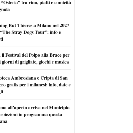
 “Osteria” tra vino, piatti e comicità
gnola
hing But Thieves a Milano nel 2027
l “The Stray Dogs Tour”: info e
ti
il Festival del Polpo alla Brace per
 giorni di grigliate, giochi e musica
oteca Ambrosiana e Cripta di San
ro gratis per i milanesi: info, date e
li
nema all’aperto arriva nel Municipio
 proiezioni in programma questa
mana