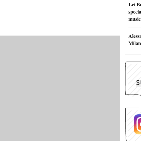
Lei B
specia
music
Aless
Milan