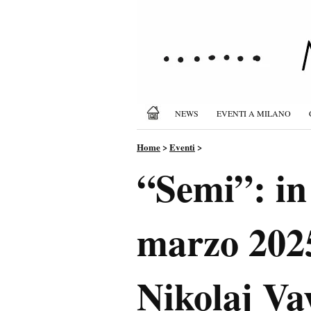
NEWS
EVENTI A MILANO
Home
>
Eventi
>
“Semi”: in
marzo 2025 
Nikolaj Va