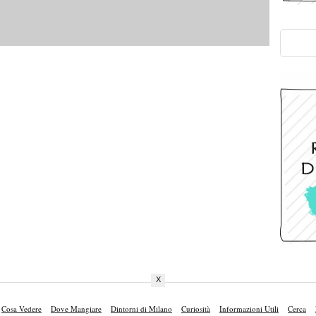
X
Cosa Vedere
Dove Mangiare
Dintorni di Milano
Curiosità
Informazioni Utili
Cerca