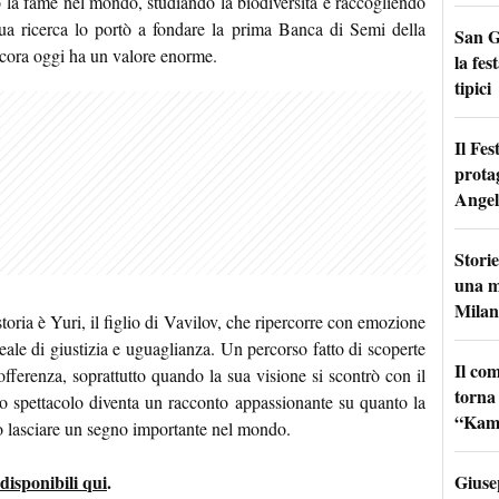
o la fame nel mondo, studiando la biodiversità e raccogliendo
ua ricerca lo portò a fondare la prima Banca di Semi della
San G
ancora oggi ha un valore enorme.
la fes
tipici
Il Fes
prota
Angel
Storie
una m
Milan
toria è Yuri, il figlio di Vavilov, che ripercorre con emozione
le di giustizia e uguaglianza. Un percorso fatto di scoperte
Il co
sofferenza, soprattutto quando la sua visione si scontrò con il
torna
lo spettacolo diventa un racconto appassionante su quanto la
“Kamik
 lasciare un segno importante nel mondo.
Giuse
 disponibili qui
.