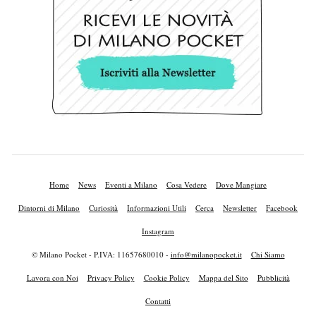
Home
News
Eventi a Milano
Cosa Vedere
Dove Mangiare
Dintorni di Milano
Curiosità
Informazioni Utili
Cerca
Newsletter
Facebook
Instagram
© Milano Pocket - P.IVA: 11657680010 -
info@milanopocket.it
Chi Siamo
Lavora con Noi
Privacy Policy
Cookie Policy
Mappa del Sito
Pubblicità
Contatti