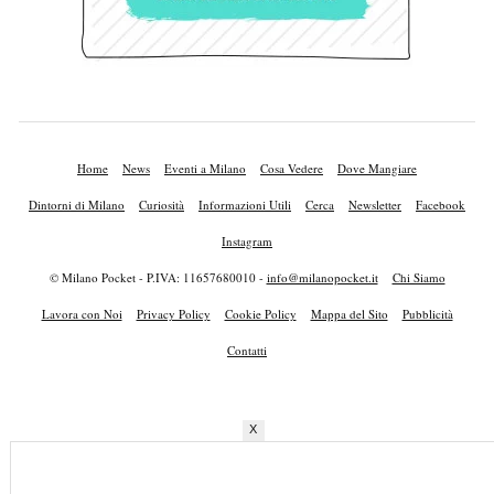
Home
News
Eventi a Milano
Cosa Vedere
Dove Mangiare
Dintorni di Milano
Curiosità
Informazioni Utili
Cerca
Newsletter
Facebook
Instagram
© Milano Pocket - P.IVA: 11657680010 -
info@milanopocket.it
Chi Siamo
Lavora con Noi
Privacy Policy
Cookie Policy
Mappa del Sito
Pubblicità
Contatti
X