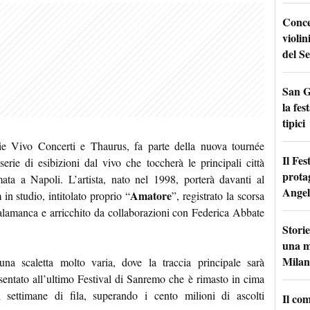
Conce
violin
del Se
San G
la fes
tipici
ie Vivo Concerti e Thaurus, fa parte della nuova tournée
Il Fes
erie di esibizioni dal vivo che toccherà le principali città
prota
ata a Napoli. L’artista, nato nel 1998, porterà davanti al
Angel
Amatore
n studio, intitolato proprio “
”, registrato la scorsa
alamanca e arricchito da collaborazioni con Federica Abbate
Storie
una m
Milan
una scaletta molto varia, dove la traccia principale sarà
esentato all’ultimo Festival di Sanremo che è rimasto in cima
i settimane di fila, superando i cento milioni di ascolti
Il co