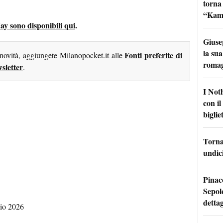
torna
“Kamik
Jay sono disponibili qui
.
Giuse
la sua
Fonti preferite di
 novità, aggiungete Milanopocket.it alle
roma
sletter
.
I Not
con i
bigliet
Torna 
undici
Pinac
Sepolc
dettag
gio 2026