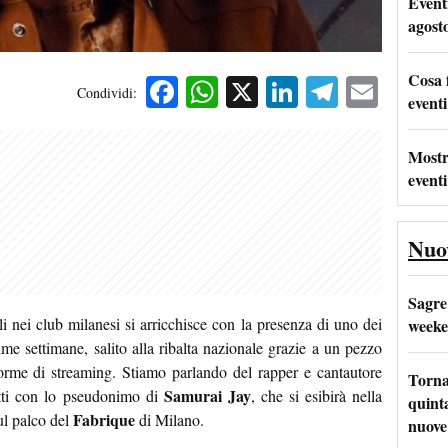
Event
agost
Cosa 
Facebook
WhatsApp
X
LinkedIn
Telegra
Emai
Condividi:
eventi
Mostr
eventi
Nuo
Sagre
i nei club milanesi si arricchisce con la presenza di uno dei
weeke
ime settimane, salito alla ribalta nazionale grazie a un pezzo
aforme di streaming. Stiamo parlando del rapper e cantautore
Torna
Samurai Jay
ti con lo pseudonimo di
, che si esibirà nella
quinta
Fabrique
l palco del
di Milano.
nuove 