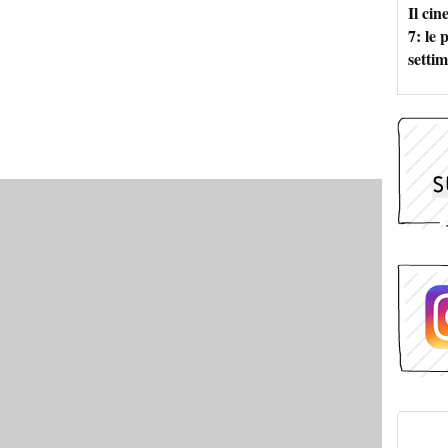
Il ci
7: le
setti