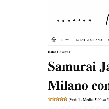
NEWS
EVENTI A MILANO
Home
>
Eventi
>
Samurai Ja
Milano con
1
5,00
(Voti:
. Media:
su 5