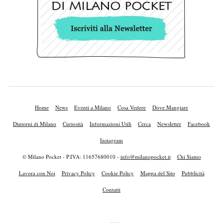
Home
News
Eventi a Milano
Cosa Vedere
Dove Mangiare
Dintorni di Milano
Curiosità
Informazioni Utili
Cerca
Newsletter
Facebook
Instagram
© Milano Pocket - P.IVA: 11657680010 -
info@milanopocket.it
Chi Siamo
Lavora con Noi
Privacy Policy
Cookie Policy
Mappa del Sito
Pubblicità
Contatti