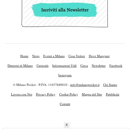
Home
News
Eventi a Milano
Cosa Vedere
Dove Mangiare
Dintorni di Milano
Curiosità
Informazioni Utili
Cerca
Newsletter
Facebook
Instagram
© Milano Pocket - P.IVA: 11657680010 -
info@milanopocket.it
Chi Siamo
Lavora con Noi
Privacy Policy
Cookie Policy
Mappa del Sito
Pubblicità
Contatti
X