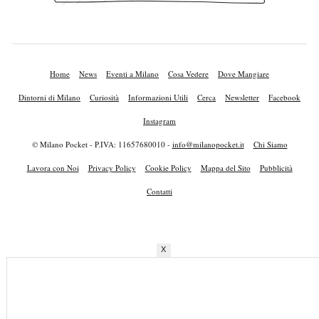
Home
News
Eventi a Milano
Cosa Vedere
Dove Mangiare
Dintorni di Milano
Curiosità
Informazioni Utili
Cerca
Newsletter
Facebook
Instagram
© Milano Pocket - P.IVA: 11657680010 -
info@milanopocket.it
Chi Siamo
Lavora con Noi
Privacy Policy
Cookie Policy
Mappa del Sito
Pubblicità
Contatti
X