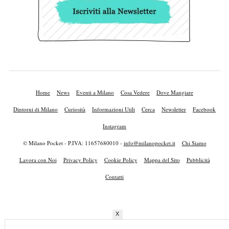
Home
News
Eventi a Milano
Cosa Vedere
Dove Mangiare
Dintorni di Milano
Curiosità
Informazioni Utili
Cerca
Newsletter
Facebook
Instagram
© Milano Pocket - P.IVA: 11657680010 -
info@milanopocket.it
Chi Siamo
Lavora con Noi
Privacy Policy
Cookie Policy
Mappa del Sito
Pubblicità
Contatti
X