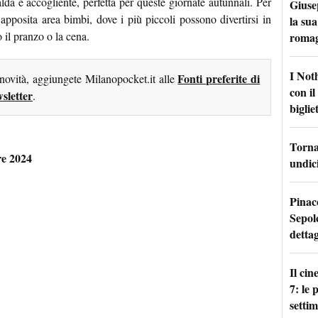
alda e accogliente, perfetta per queste giornate autunnali. Per
Giuse
apposita area bimbi, dove i più piccoli possono divertirsi in
la sua
 il pranzo o la cena.
roma
I Not
Fonti preferite di
 novità, aggiungete Milanopocket.it alle
con i
sletter
.
bigliet
Torna 
re 2024
undici
Pinac
Sepolc
dettag
Il ci
7: le
setti