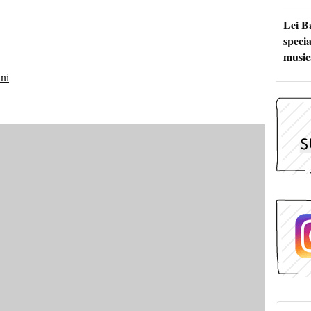
Lei B
specia
music
ini