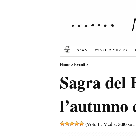
NEWS
EVENTI A MILANO
Home
>
Eventi
>
Sagra del 
l’autunno 
1
5,00
(Voti:
. Media:
su 5