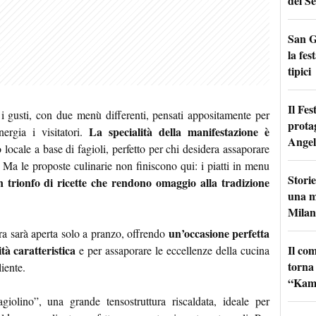
del Se
San G
la fes
tipici
Il Fes
 i gusti, con due menù differenti, pensati appositamente per
prota
La specialità della manifestazione è
nergia i visitatori.
Angel
co locale a base di fagioli, perfetto per chi desidera assaporare
 Ma le proposte culinarie non finiscono qui: i piatti in menu
Storie
n trionfo di ricette che rendono omaggio alla tradizione
una m
Milan
un’occasione perfetta
ra sarà aperta solo a pranzo, offrendo
Il co
tà caratteristica
e per assaporare le eccellenze della cucina
torna
iente.
“Kamik
giolino”, una grande tensostruttura riscaldata, ideale per