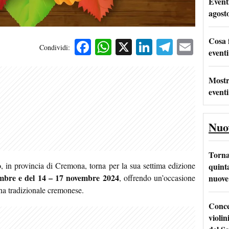
Event
agost
Cosa 
Facebook
WhatsApp
X
LinkedIn
Telegra
Emai
Condividi:
eventi
Mostr
eventi
Nuo
Torna
o
, in provincia di Cremona, torna per la sua settima edizione
quinta
embre e del 14 – 17 novembre 2024
nuove 
, offrendo un’occasione
ina tradizionale cremonese.
Conce
violin