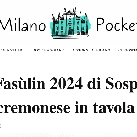
COSA VEDERE
DOVE MANGIARE
DINTORNI DI MILANO
CURIOSIT
Fasùlin 2024 di Sosp
cremonese in tavola
)