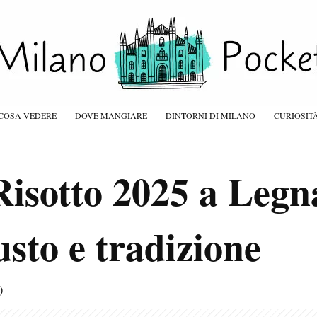
COSA VEDERE
DOVE MANGIARE
DINTORNI DI MILANO
CURIOSIT
Risotto 2025 a Legn
usto e tradizione
)