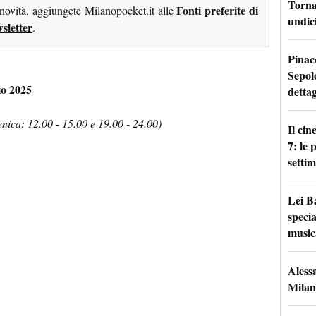
Torna 
Fonti preferite di
 novità, aggiungete Milanopocket.it alle
undici
sletter
.
Pinac
Sepolc
io 2025
dettag
nica: 12.00 - 15.00 e 19.00 - 24.00)
Il ci
7: le
setti
Lei B
specia
music
Aless
Milan