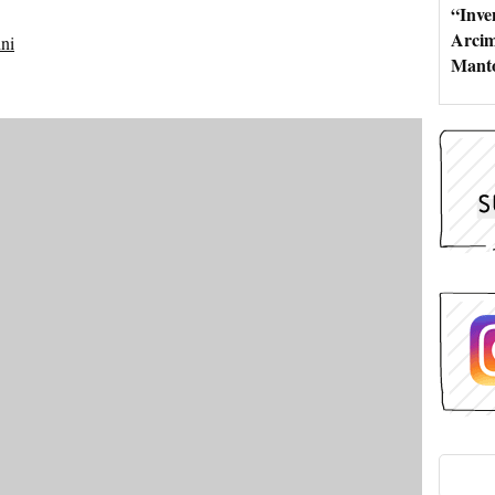
“Inve
Arcim
ini
Mant