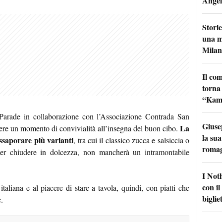
Angel
Storie
una m
Milan
Il co
torna
“Kamik
 Parade in collaborazione con l’Associazione Contrada San
Giuse
La
re un momento di convivialità all’insegna del buon cibo.
la sua
ssaporare più varianti
, tra cui il classico zucca e salsiccia o
roma
 Per chiudere in dolcezza, non mancherà un intramontabile
I Not
con i
taliana e al piacere di stare a tavola, quindi, con piatti che
bigliet
e.