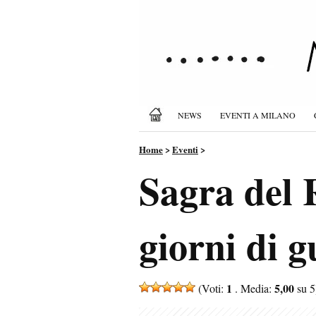
NEWS
EVENTI A MILANO
Home
>
Eventi
>
Sagra del 
giorni di g
1
5,00
(Voti:
. Media:
su 5