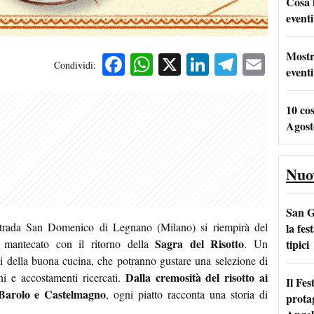
Cosa 
eventi
Mostr
Facebook
WhatsApp
X
LinkedIn
Telegra
Emai
Condividi:
eventi
10 co
Agost
Nuo
San G
trada San Domenico di Legnano (Milano) si riempirà del
la fes
Sagra del Risotto
tipici
 mantecato con il ritorno della
. Un
 della buona cucina, che potranno gustare una selezione di
Dalla cremosità del risotto ai
ni e accostamenti ricercati.
Il Fes
l Barolo e Castelmagno
, ogni piatto racconta una storia di
prota