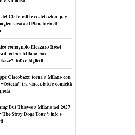
a e Annalisa
 del Cielo: miti e costellazioni per
agica serata al Planetario di
o
mico romagnolo Eleazaro Rossi
 sul palco a Milano con
aze”: info e biglietti
ppe Giacobazzi torna a Milano con
 “Osteria” tra vino, piatti e comicità
gnola
hing But Thieves a Milano nel 2027
l “The Stray Dogs Tour”: info e
ti