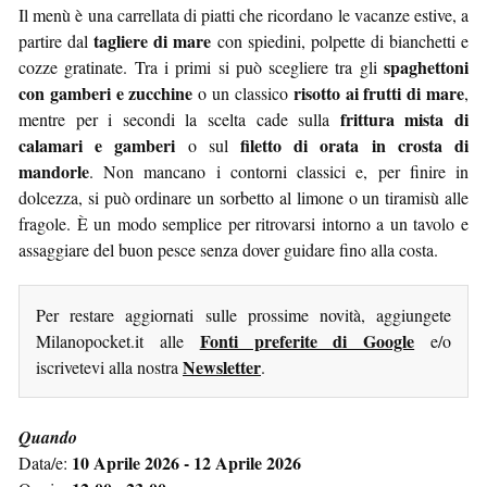
Il menù è una carrellata di piatti che ricordano le vacanze estive, a
tagliere di mare
partire dal
con spiedini, polpette di bianchetti e
spaghettoni
cozze gratinate. Tra i primi si può scegliere tra gli
con gamberi e zucchine
risotto ai frutti di mare
o un classico
,
frittura mista di
mentre per i secondi la scelta cade sulla
calamari e gamberi
filetto di orata in crosta di
o sul
mandorle
. Non mancano i contorni classici e, per finire in
dolcezza, si può ordinare un sorbetto al limone o un tiramisù alle
fragole. È un modo semplice per ritrovarsi intorno a un tavolo e
assaggiare del buon pesce senza dover guidare fino alla costa.
Per restare aggiornati sulle prossime novità, aggiungete
Fonti preferite di Google
Milanopocket.it alle
e/o
Newsletter
iscrivetevi alla nostra
.
Quando
10 Aprile 2026 - 12 Aprile 2026
Data/e: