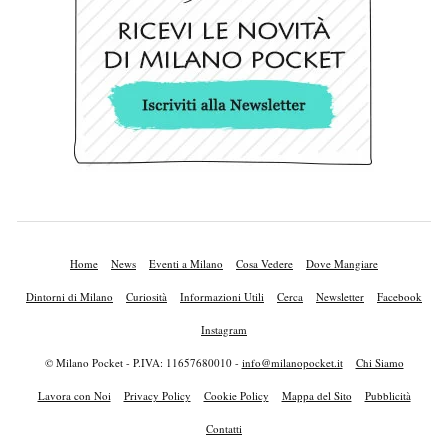
Home
News
Eventi a Milano
Cosa Vedere
Dove Mangiare
Dintorni di Milano
Curiosità
Informazioni Utili
Cerca
Newsletter
Facebook
Instagram
© Milano Pocket - P.IVA: 11657680010 -
info@milanopocket.it
Chi Siamo
Lavora con Noi
Privacy Policy
Cookie Policy
Mappa del Sito
Pubblicità
Contatti