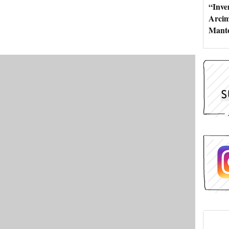
“Inve
Arcim
Mant