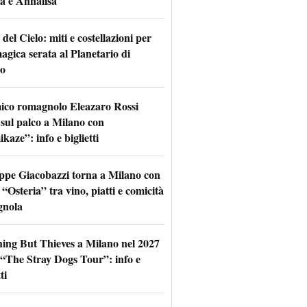
a e Annalisa
 del Cielo: miti e costellazioni per
agica serata al Planetario di
o
mico romagnolo Eleazaro Rossi
 sul palco a Milano con
aze”: info e biglietti
ppe Giacobazzi torna a Milano con
 “Osteria” tra vino, piatti e comicità
gnola
hing But Thieves a Milano nel 2027
l “The Stray Dogs Tour”: info e
ti