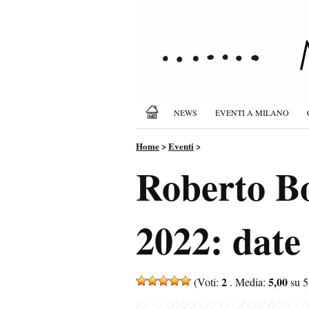
NEWS
EVENTI A MILANO
Home
>
Eventi
>
Roberto Bo
2022: date 
2
5,00
(Voti:
. Media:
su 5