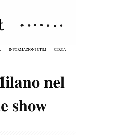
À
INFORMAZIONI UTILI
CERCA
ilano nel
de show