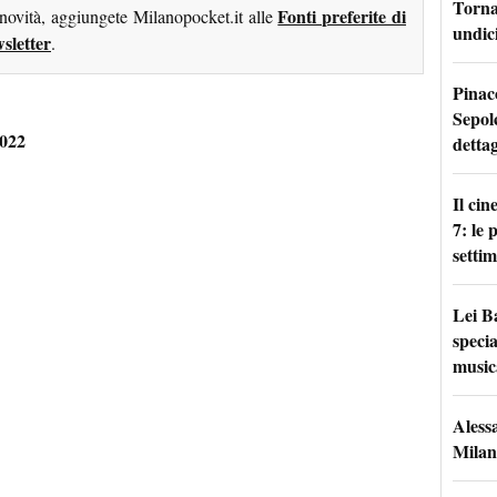
Torna 
Fonti preferite di
 novità, aggiungete Milanopocket.it alle
undici
sletter
.
Pinac
Sepolc
2022
dettag
Il ci
7: le
setti
Lei B
specia
music
Aless
Milan