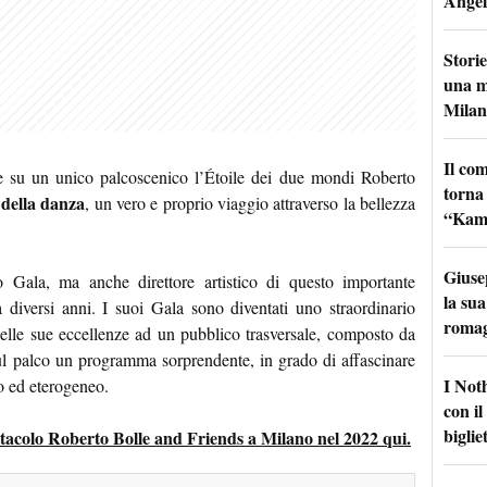
Angel
Storie
una m
Milan
Il co
e su un unico palcoscenico l’Étoile dei due mondi Roberto
torna
i della danza
, un vero e proprio viaggio attraverso la bellezza
“Kamik
Giuse
o Gala, ma anche direttore artistico di questo importante
la sua
diversi anni. I suoi Gala sono diventati uno straordinario
roma
delle sue eccellenze ad un pubblico trasversale, composto da
ul palco un programma sorprendente, in grado di affascinare
I Not
o ed eterogeneo.
con i
bigliet
pettacolo Roberto Bolle and Friends a Milano nel 2022 qui.