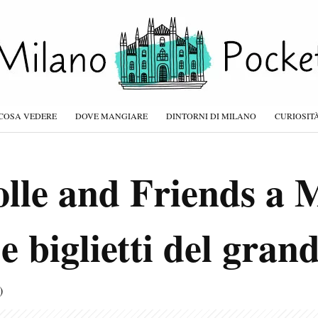
COSA VEDERE
DOVE MANGIARE
DINTORNI DI MILANO
CURIOSIT
lle and Friends a M
e biglietti del gran
)