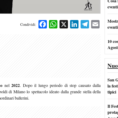
Cosa 
eventi
Mostr
Facebook
WhatsApp
X
LinkedIn
Telegra
Emai
Condividi:
eventi
10 co
Agost
Nuo
San G
no
2022
nel
. Dopo il lungo periodo di stop causato dalla
la fes
tipici
ldi di Milano lo spettacolo ideato dalla grande stella della
ordinari ballerini.
Il Fes
prota