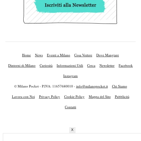
Home
News
Eventi a Milano
Cosa Vedere
Dove Mangiare
Dintorni di Milano
Curiosità
Informazioni Utili
Cerca
Newsletter
Facebook
Instagram
© Milano Pocket - P.IVA: 11657680010 -
info@milanopocket.it
Chi Siamo
Lavora con Noi
Privacy Policy
Cookie Policy
Mappa del Sito
Pubblicità
Contatti
X