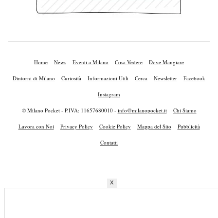
Home
News
Eventi a Milano
Cosa Vedere
Dove Mangiare
Dintorni di Milano
Curiosità
Informazioni Utili
Cerca
Newsletter
Facebook
Instagram
© Milano Pocket - P.IVA: 11657680010 -
info@milanopocket.it
Chi Siamo
Lavora con Noi
Privacy Policy
Cookie Policy
Mappa del Sito
Pubblicità
Contatti
X