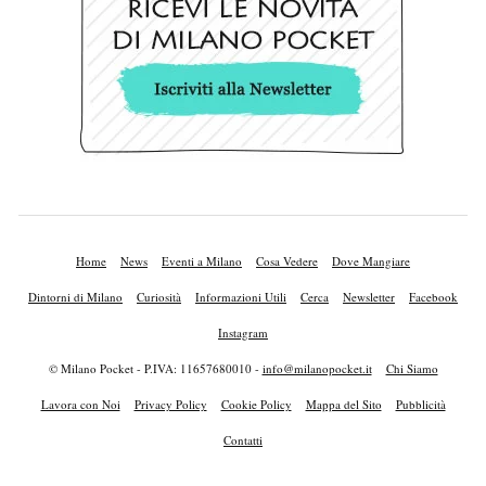
Home
News
Eventi a Milano
Cosa Vedere
Dove Mangiare
Dintorni di Milano
Curiosità
Informazioni Utili
Cerca
Newsletter
Facebook
Instagram
© Milano Pocket - P.IVA: 11657680010 -
info@milanopocket.it
Chi Siamo
Lavora con Noi
Privacy Policy
Cookie Policy
Mappa del Sito
Pubblicità
Contatti