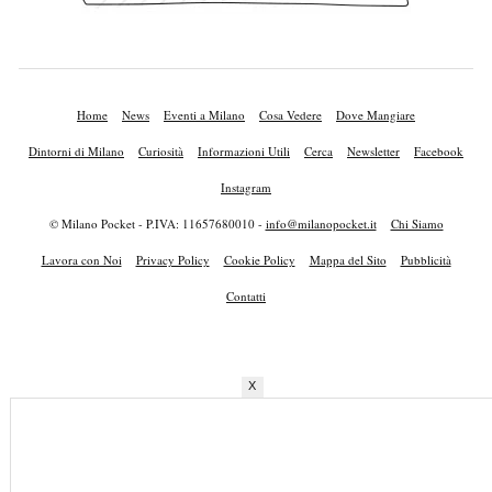
Home
News
Eventi a Milano
Cosa Vedere
Dove Mangiare
Dintorni di Milano
Curiosità
Informazioni Utili
Cerca
Newsletter
Facebook
Instagram
© Milano Pocket - P.IVA: 11657680010 -
info@milanopocket.it
Chi Siamo
Lavora con Noi
Privacy Policy
Cookie Policy
Mappa del Sito
Pubblicità
Contatti
X