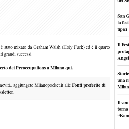
del Se
San G
la fes
tipici
Il Fes
m è stato mixato da Graham Walsh (Holy Fuck) ed è il quarto
prota
ti grandi successi.
Angel
oncerto dei Preoccupations a Milano qui
.
Storie
una m
Fonti preferite di
 novità, aggiungete Milanopocket.it alle
Milan
sletter
.
Il co
torna
“Kamik