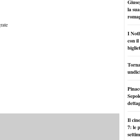
Giuse
la sua
roma
rate
I Not
con i
bigliet
Torna 
undici
Pinac
Sepolc
dettag
Il ci
7: le
setti