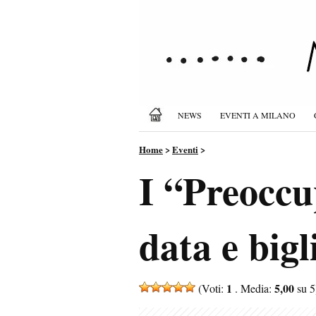
NEWS
EVENTI A MILANO
Home
>
Eventi
>
I “Preoccu
data e bigl
1
5,00
(Voti:
. Media:
su 5