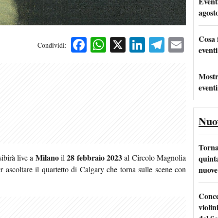
Event
agost
Cosa 
Facebook
WhatsApp
X
LinkedIn
Telegra
Emai
Condividi:
eventi
Mostr
eventi
Nuo
Torna
Milano
28 febbraio 2023
sibirà live a
il
al Circolo Magnolia
quinta
nuove 
r ascoltare il quartetto di Calgary che torna sulle scene con
Conce
violin