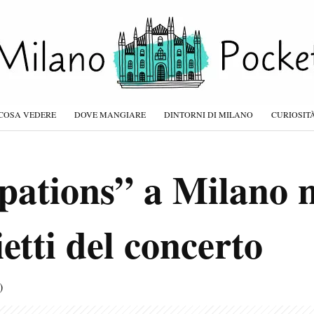
COSA VEDERE
DOVE MANGIARE
DINTORNI DI MILANO
CURIOSIT
pations” a Milano n
ietti del concerto
)