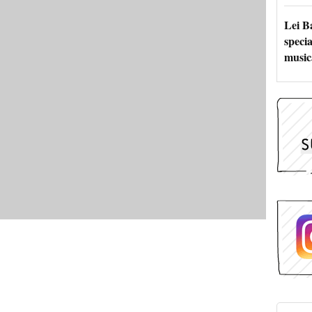
Lei B
specia
music