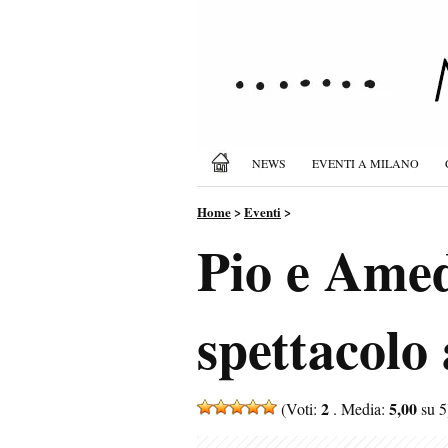
NEWS
EVENTI A MILANO
Home
>
Eventi
>
Pio e Amed
spettacolo
2
5,00
(Voti:
. Media:
su 5