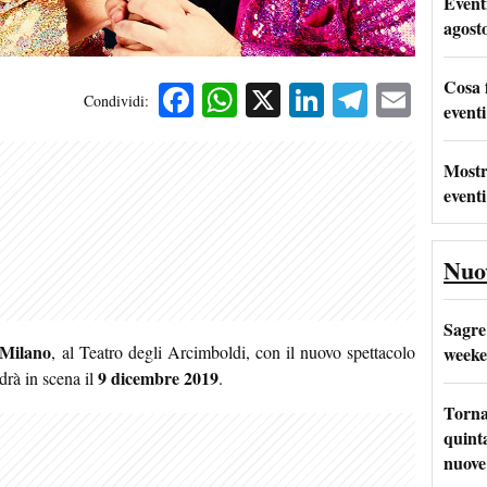
Event
agost
Cosa 
Facebook
WhatsApp
X
LinkedIn
Telegra
Emai
Condividi:
eventi
Mostr
eventi
Nuo
Sagre
Milano
, al Teatro degli Arcimboldi, con il nuovo spettacolo
weeke
9 dicembre 2019
drà in scena il
.
Torna
quinta
nuove 