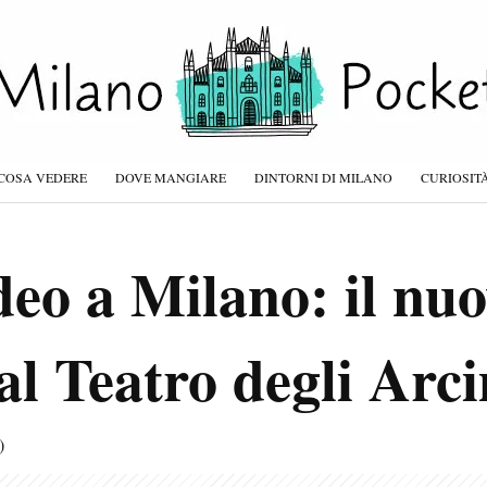
COSA VEDERE
DOVE MANGIARE
DINTORNI DI MILANO
CURIOSIT
eo a Milano: il nu
 al Teatro degli Arc
)