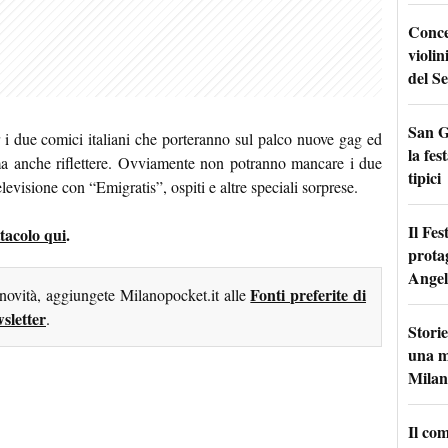
Conce
violin
del Se
San G
r i due comici italiani che porteranno sul palco nuove gag ed
la fes
, ma anche riflettere. Ovviamente non potranno mancare i due
tipici
levisione con “Emigratis”, ospiti e altre speciali sorprese.
Il Fes
ttacolo qui
.
prota
Angel
Fonti preferite di
 novità, aggiungete Milanopocket.it alle
sletter
.
Storie
una m
Milan
Il co