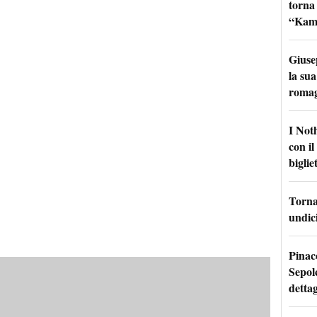
torna
“Kamik
Giuse
la sua
roma
I Not
con i
bigliet
Torna 
undici
Pinac
Sepolc
dettag