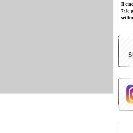
Il ci
7: le
setti