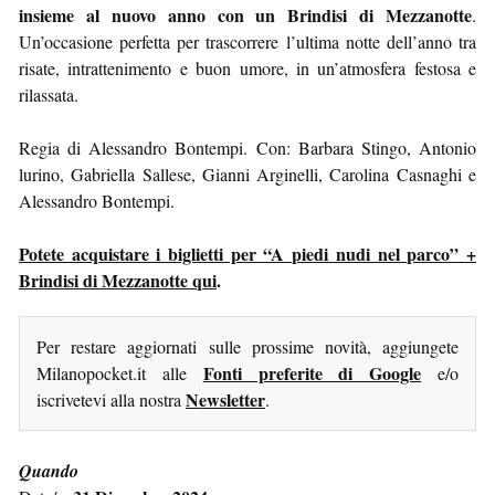
insieme al nuovo anno con un Brindisi di Mezzanotte
.
Un’occasione perfetta per trascorrere l’ultima notte dell’anno tra
risate, intrattenimento e buon umore, in un’atmosfera festosa e
rilassata.
Regia di Alessandro Bontempi. Con: Barbara Stingo, Antonio
lurino, Gabriella Sallese, Gianni Arginelli, Carolina Casnaghi e
Alessandro Bontempi.
Potete acquistare i biglietti per “A piedi nudi nel parco” +
Brindisi di Mezzanotte qui
.
Per restare aggiornati sulle prossime novità, aggiungete
Fonti preferite di Google
Milanopocket.it alle
e/o
Newsletter
iscrivetevi alla nostra
.
Quando