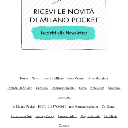
Home
News
Eventi a Milano
Cosa Vedere
Dove Mangiare
Dintorni di Milano
Curiosità
Informazioni Utili
Cerca
Newsletter
Facebook
Instagram
© Milano Pocket - P.IVA: 11657680010 -
info@milanopocket.it
Chi Siamo
Lavora con Noi
Privacy Policy
Cookie Policy
Mappa del Sito
Pubblicità
Contatti