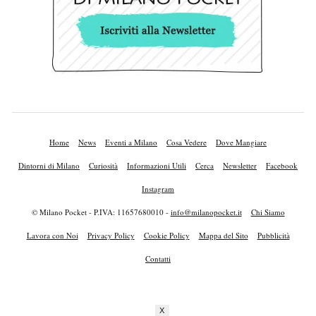
Home
News
Eventi a Milano
Cosa Vedere
Dove Mangiare
Dintorni di Milano
Curiosità
Informazioni Utili
Cerca
Newsletter
Facebook
Instagram
© Milano Pocket - P.IVA: 11657680010 -
info@milanopocket.it
Chi Siamo
Lavora con Noi
Privacy Policy
Cookie Policy
Mappa del Sito
Pubblicità
Contatti
X