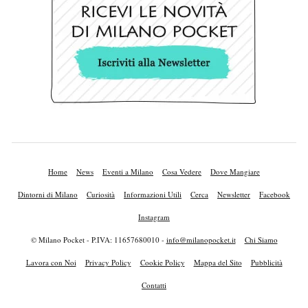
Home
News
Eventi a Milano
Cosa Vedere
Dove Mangiare
Dintorni di Milano
Curiosità
Informazioni Utili
Cerca
Newsletter
Facebook
Instagram
© Milano Pocket - P.IVA: 11657680010 -
info@milanopocket.it
Chi Siamo
Lavora con Noi
Privacy Policy
Cookie Policy
Mappa del Sito
Pubblicità
Contatti