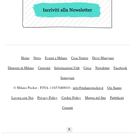
Home
News
Eventi a Milano
Cosa Vedere
Dove Mangiare
Dintorni di Milano
Curiosità
Informazioni Utili
Cerca
Newsletter
Facebook
Instagram
© Milano Pocket - P.IVA: 11657680010 -
info@milanopocket.it
Chi Siamo
Lavora con Noi
Privacy Policy
Cookie Policy
Mappa del Sito
Pubblicità
Contatti
X