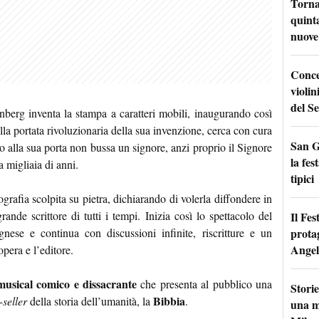
Torna
quinta
nuove 
Conce
violin
del Se
erg inventa la stampa a caratteri mobili, inaugurando così
a portata rivoluzionaria della sua invenzione, cerca con cura
San G
o alla sua porta non bussa un signore, anzi proprio il Signore
la fes
 migliaia di anni.
tipici
afia scolpita su pietra, dichiarando di volerla diffondere in
rande scrittore di tutti i tempi. Inizia così lo spettacolo del
Il Fes
prota
nese e continua con discussioni infinite, riscritture e un
Angel
opera e l’editore.
usical comico e dissacrante
che presenta al pubblico una
Storie
Bibbia
-seller
della storia dell’umanità, la
.
una m