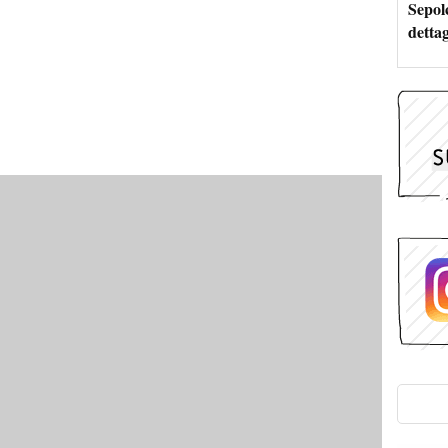
Sepolc
dettag