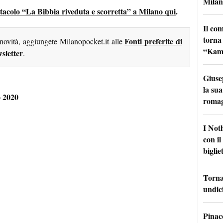
Milan
pettacolo “La Bibbia riveduta e scorretta” a Milano qui
.
Il co
torna
Fonti preferite di
 novità, aggiungete Milanopocket.it alle
“Kamik
sletter
.
Giuse
la sua
o 2020
roma
I Not
con i
bigliet
Torna 
undici
Pinac