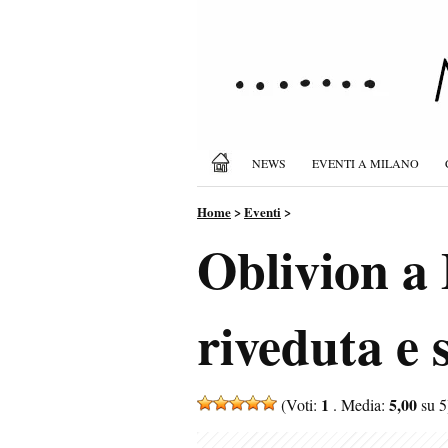
NEWS
EVENTI A MILANO
Home
>
Eventi
>
Oblivion a
riveduta e 
1
5,00
(Voti:
. Media:
su 5