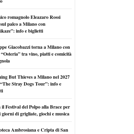
o
mico romagnolo Eleazaro Rossi
 sul palco a Milano con
aze”: info e biglietti
ppe Giacobazzi torna a Milano con
 “Osteria” tra vino, piatti e comicità
gnola
hing But Thieves a Milano nel 2027
l “The Stray Dogs Tour”: info e
ti
il Festival del Polpo alla Brace per
 giorni di grigliate, giochi e musica
oteca Ambrosiana e Cripta di San