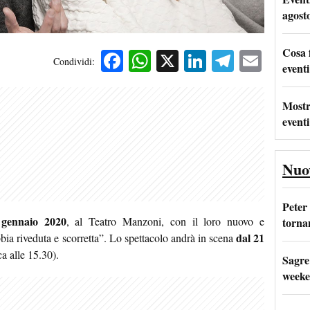
agost
Cosa 
Facebook
WhatsApp
X
LinkedIn
Telegra
Emai
Condividi:
eventi
Mostr
eventi
Nuo
Peter
gennaio 2020
l
, al Teatro Manzoni, con il loro nuovo e
tornan
dal 21
bbia riveduta e scorretta”. Lo spettacolo andrà in scena
a alle 15.30).
Sagre
weeke