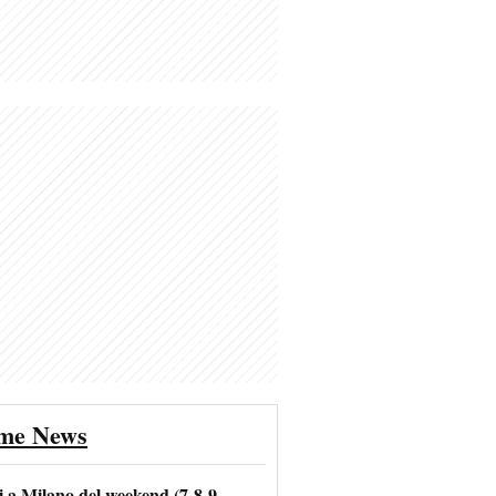
ime News
i a Milano del weekend (7-8-9