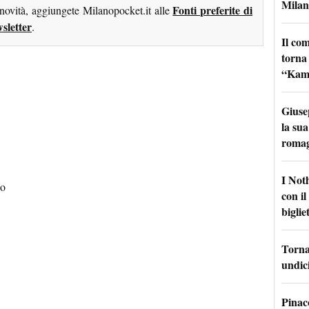
Milan
Fonti preferite di
 novità, aggiungete Milanopocket.it alle
sletter
.
Il co
torna
“Kamik
Giuse
la sua
roma
I Not
no
con i
bigliet
Torna 
undici
Pinac