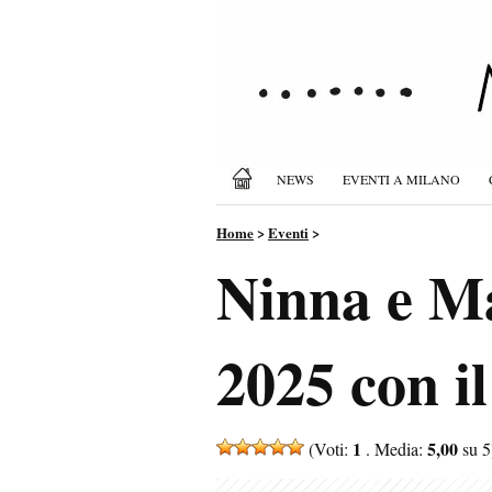
NEWS
EVENTI A MILANO
Home
>
Eventi
>
Ninna e Ma
2025 con i
1
5,00
(Voti:
. Media:
su 5