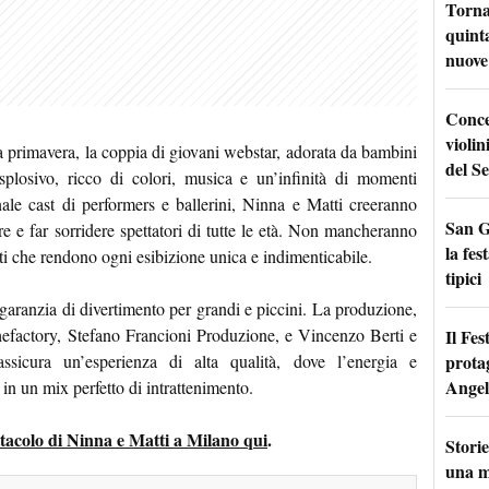
Torna
quinta
nuove 
Conce
violin
 primavera, la coppia di giovani webstar, adorata da bambini
del Se
splosivo, ricco di colori, musica e un’infinità di momenti
nale cast di performers e ballerini, Ninna e Matti creeranno
San G
e e far sorridere spettatori di tutte le età. Non mancheranno
la fes
sti che rendono ogni esibizione unica e indimenticabile.
tipici
garanzia di divertimento per grandi e piccini. La produzione,
efactory, Stefano Francioni Produzione, e Vincenzo Berti e
Il Fes
prota
sicura un’esperienza di alta qualità, dove l’energia e
Angel
in un mix perfetto di intrattenimento.
pettacolo di Ninna e Matti a Milano qui
.
Storie
una m