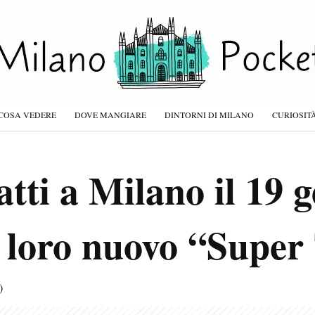
COSA VEDERE
DOVE MANGIARE
DINTORNI DI MILANO
CURIOSIT
tti a Milano il 19 
l loro nuovo “Super
)