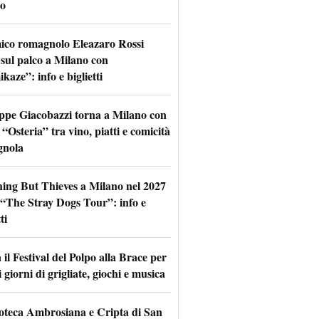
o
mico romagnolo Eleazaro Rossi
 sul palco a Milano con
aze”: info e biglietti
ppe Giacobazzi torna a Milano con
 “Osteria” tra vino, piatti e comicità
gnola
hing But Thieves a Milano nel 2027
l “The Stray Dogs Tour”: info e
ti
il Festival del Polpo alla Brace per
 giorni di grigliate, giochi e musica
oteca Ambrosiana e Cripta di San