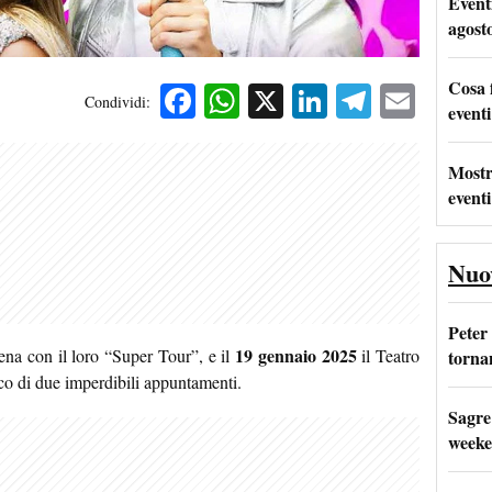
Event
agost
Cosa 
Facebook
WhatsApp
X
LinkedIn
Telegra
Emai
Condividi:
eventi
Mostr
eventi
Nuo
Peter
19 gennaio 2025
ena con il loro “Super Tour”, e il
il Teatro
tornan
co di due imperdibili appuntamenti.
Sagre
weeke