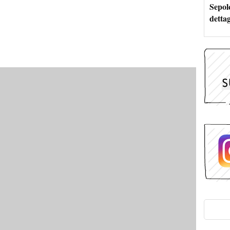
Sepolc
dettag