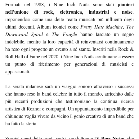
pionieri
Formati nel 1988, i Nine Inch Nails sono stati
nell’unione di rock, elettronica, industrial e noise
,
imponendosi come una delle realtà musicali più influenti degli
ultimi decenni. Album iconici come
Pretty Hate Machine
,
The
Downward Spiral
e
The Fragile
hanno lasciato un segno
indelebile, mentre la loro capacità di reinventarsi continuamente
ha reso ogni progetto un evento a sé stante. Inseriti nella Rock &
Roll Hall of Fame nel 2020, i Nine Inch Nails continuano a essere
un punto di riferimento per generazioni di musicisti e
appassionati.
La serata milanese sarà un viaggio sonoro attraverso i successi
che hanno reso la band celebre in tutto il mondo, arricchito dalle
più recenti produzioni che testimoniano la continua ricerca
artistica di Reznor e compagni. Un appuntamento imperdibile per
chiunque voglia vivere da vicino il genio creativo di una band che
ha fatto la storia.
Boys Noize
Special guest della serata sarà il produttore e DJ
, che