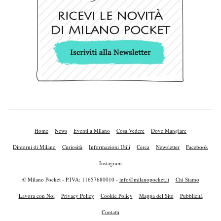
Home
News
Eventi a Milano
Cosa Vedere
Dove Mangiare
Dintorni di Milano
Curiosità
Informazioni Utili
Cerca
Newsletter
Facebook
Instagram
© Milano Pocket - P.IVA: 11657680010 -
info@milanopocket.it
Chi Siamo
Lavora con Noi
Privacy Policy
Cookie Policy
Mappa del Sito
Pubblicità
Contatti