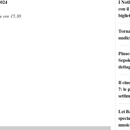
I Not
2024
con i
bigliet
e ore 15.30
Torna 
undici
Pinac
Sepolc
dettag
Il ci
7: le
setti
Lei B
specia
music