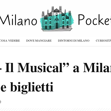
COSA VEDERE
DOVE MANGIARE
DINTORNI DI MILANO
CURIOSIT
 Il Musical” a Mila
e biglietti
)