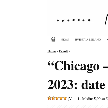
NEWS
EVENTI A MILANO
Home
>
Eventi
>
“Chicago –
2023: date 
1
5,00
(Voti:
. Media:
su 5