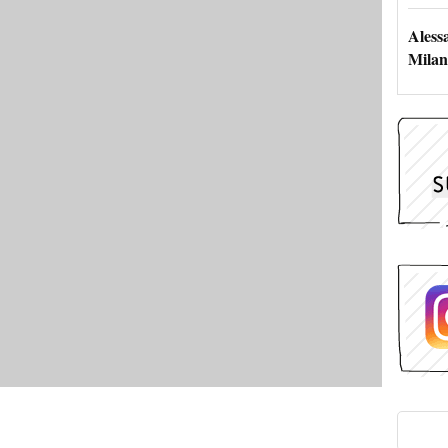
Aless
Milan