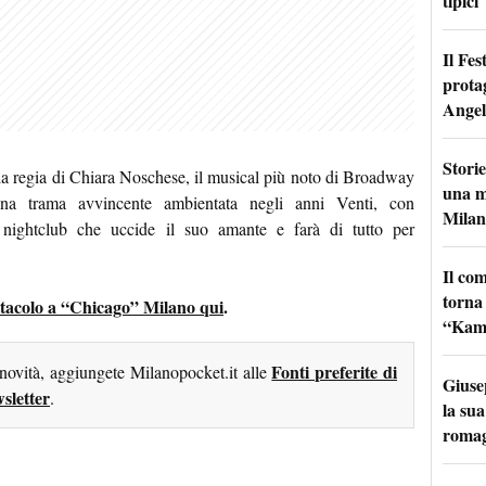
tipici
Il Fes
prota
Angel
Storie
la regia di Chiara Noschese, il musical più noto di Broadway
una m
na trama avvincente ambientata negli anni Venti, con
Milan
 nightclub che uccide il suo amante e farà di tutto per
Il co
torna
pettacolo a “Chicago” Milano qui
.
“Kamik
Fonti preferite di
 novità, aggiungete Milanopocket.it alle
Giuse
sletter
.
la sua
roma