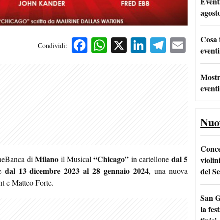
Event
agost
Cosa 
Facebook
WhatsApp
X
LinkedIn
Telegra
Emai
Condividi:
eventi
Mostr
eventi
Nuo
Conce
Milano
“Chicago”
dal 5
CheBanca di
il Musical
in cartellone
violin
dal 13 dicembre 2023 al 28 gennaio 2024
del Se
te
, una nuova
t e Matteo Forte.
San G
la fes