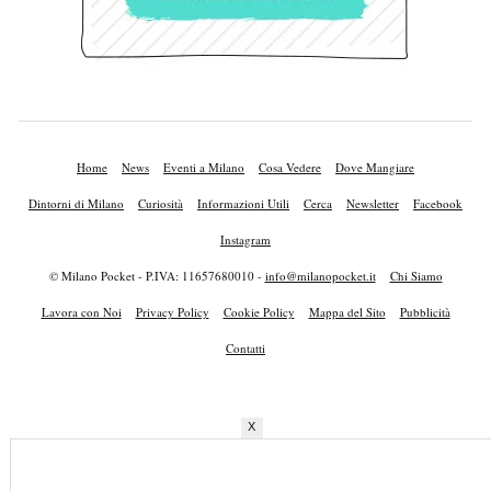
Home
News
Eventi a Milano
Cosa Vedere
Dove Mangiare
Dintorni di Milano
Curiosità
Informazioni Utili
Cerca
Newsletter
Facebook
Instagram
© Milano Pocket - P.IVA: 11657680010 -
info@milanopocket.it
Chi Siamo
Lavora con Noi
Privacy Policy
Cookie Policy
Mappa del Sito
Pubblicità
Contatti
X