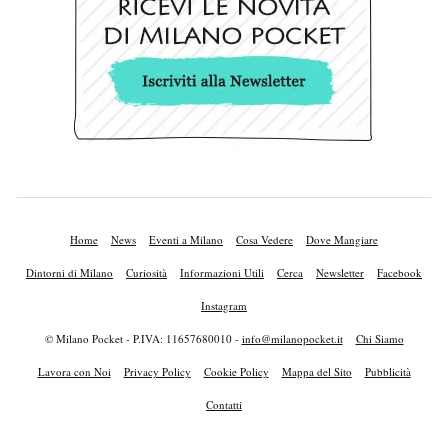
Home
News
Eventi a Milano
Cosa Vedere
Dove Mangiare
Dintorni di Milano
Curiosità
Informazioni Utili
Cerca
Newsletter
Facebook
Instagram
© Milano Pocket - P.IVA: 11657680010 -
info@milanopocket.it
Chi Siamo
Lavora con Noi
Privacy Policy
Cookie Policy
Mappa del Sito
Pubblicità
Contatti