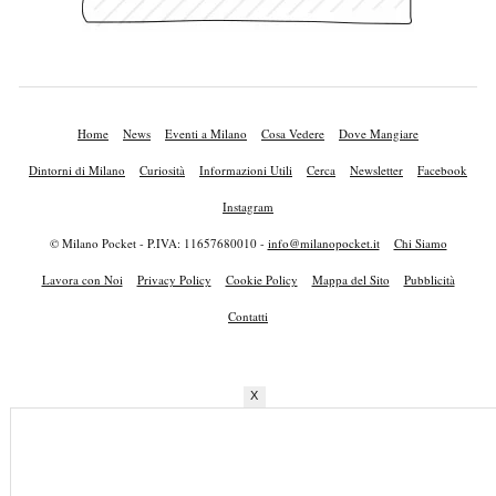
Home
News
Eventi a Milano
Cosa Vedere
Dove Mangiare
Dintorni di Milano
Curiosità
Informazioni Utili
Cerca
Newsletter
Facebook
Instagram
© Milano Pocket - P.IVA: 11657680010 -
info@milanopocket.it
Chi Siamo
Lavora con Noi
Privacy Policy
Cookie Policy
Mappa del Sito
Pubblicità
Contatti
X