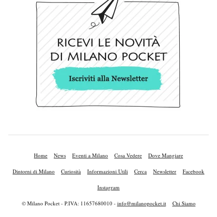
Home
News
Eventi a Milano
Cosa Vedere
Dove Mangiare
Dintorni di Milano
Curiosità
Informazioni Utili
Cerca
Newsletter
Facebook
Instagram
© Milano Pocket - P.IVA: 11657680010 -
info@milanopocket.it
Chi Siamo