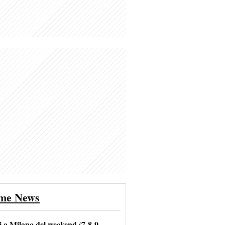
ime News
i a Milano del weekend (7-8-9