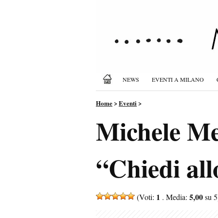
NEWS
EVENTI A MILANO
Home
>
Eventi
>
Michele Me
“Chiedi all
1
5,00
(Voti:
. Media:
su 5