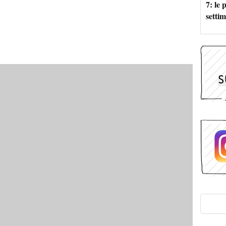
7: le
setti