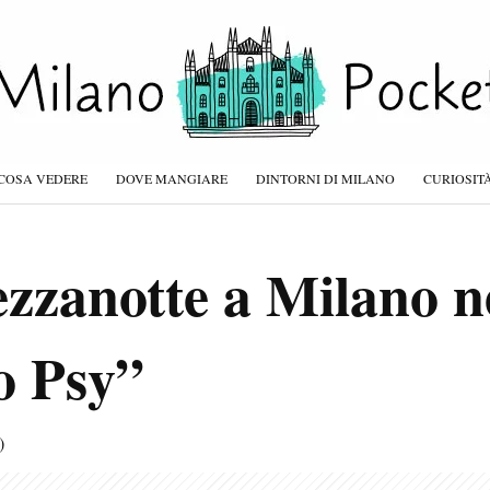
COSA VEDERE
DOVE MANGIARE
DINTORNI DI MILANO
CURIOSIT
zzanotte a Milano n
o Psy”
)