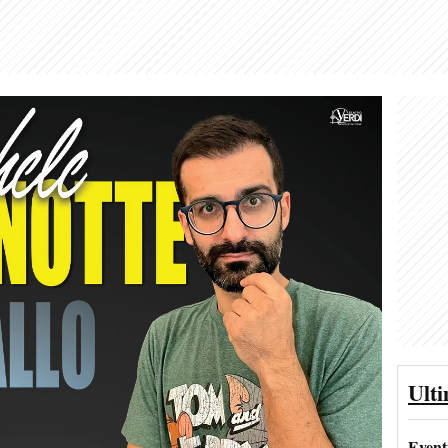
Ult
Event