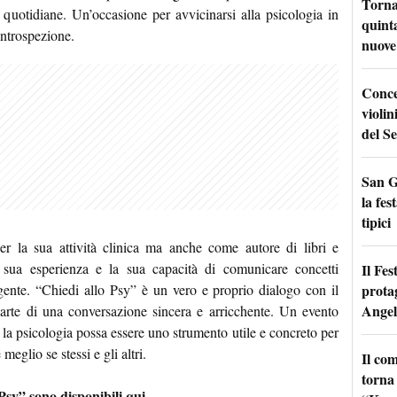
Torna
e quotidiane. Un’occasione per avvicinarsi alla psicologia in
quinta
introspezione.
nuove 
Conce
violin
del Se
San G
la fes
tipici
r la sua attività clinica ma anche come autore di libri e
a sua esperienza e la sua capacità di comunicare concetti
Il Fes
prota
ente. “Chiedi allo Psy” è un vero e proprio dialogo con il
Angel
arte di una conversazione sincera e arricchente. Un evento
la psicologia possa essere uno strumento utile e concreto per
eglio se stessi e gli altri.
Il co
torna
o Psy” sono disponibili qui
.