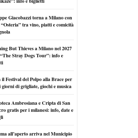
aze”: info e biglietti
ppe Giacobazzi torna a Milano con
 “Osteria” tra vino, piatti e comicità
gnola
hing But Thieves a Milano nel 2027
l “The Stray Dogs Tour”: info e
ti
il Festival del Polpo alla Brace per
 giorni di grigliate, giochi e musica
oteca Ambrosiana e Cripta di San
ro gratis per i milanesi: info, date e
li
nema all’aperto arriva nel Municipio