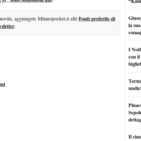
“Kamik
Giuse
Fonti preferite di
 novità, aggiungete Milanopocket.it alle
la sua
sletter
.
roma
I Not
con i
bigliet
Torna 
oni
undici
Pinac
Sepolc
dettag
Il ci