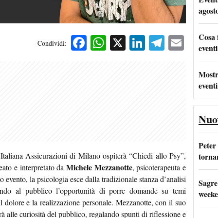
agost
Cosa 
Facebook
WhatsApp
X
LinkedIn
Telegra
Emai
Condividi:
eventi
Mostr
eventi
Nuo
Peter
 Italiana Assicurazioni di Milano ospiterà “Chiedi allo Psy”,
tornan
Michele Mezzanotte
eato e interpretato da
, psicoterapeuta e
 evento, la psicologia esce dalla tradizionale stanza d’analisi
Sagre
endo al pubblico l’opportunità di porre domande su temi
weeke
, il dolore e la realizzazione personale. Mezzanotte, con il suo
à alle curiosità del pubblico, regalando spunti di riflessione e