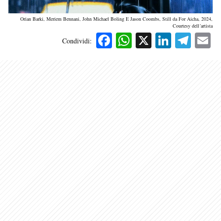
Orian Barki, Meriem Bennani, John Michael Boling E Jason Coombs, Still da For Aicha, 2024,
Courtesy dell´artista
Facebook
WhatsApp
X
Linked
Tele
E
Condividi: