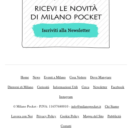
Home
News
Eventi a Milano
Cosa Vedere
Dove Mangiare
Dintorni di Milano
Curiosità
Informazioni Utili
Cerca
Newsletter
Facebook
Instagram
© Milano Pocket - P.IVA: 11657680010 -
info@milanopocket.it
Chi Siamo
Lavora con Noi
Privacy Policy
Cookie Policy
Mappa del Sito
Pubblicità
Contatti