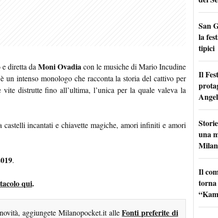
San G
la fes
tipici
o
Moni Ovadia
e diretta da
con le musiche di Mario Incudine
Il Fes
è un intenso monologo che racconta la storia del cattivo per
prota
e vite distrutte fino all’ultima, l’unica per la quale valeva la
Angel
Storie
castelli incantati e chiavette magiche, amori infiniti e amori
una m
Milan
2019
.
Il co
torna
ttacolo qui
.
“Kamik
Fonti preferite di
 novità, aggiungete Milanopocket.it alle