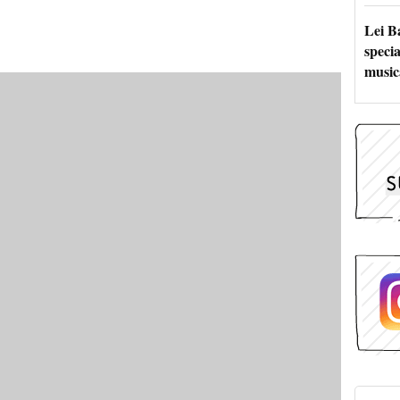
Lei B
specia
music