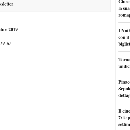
Giuse
sletter
.
la sua
roma
mbre 2019
I Not
con i
 19.30
bigliet
Torna 
undici
Pinac
Sepolc
dettag
Il ci
7: le
setti