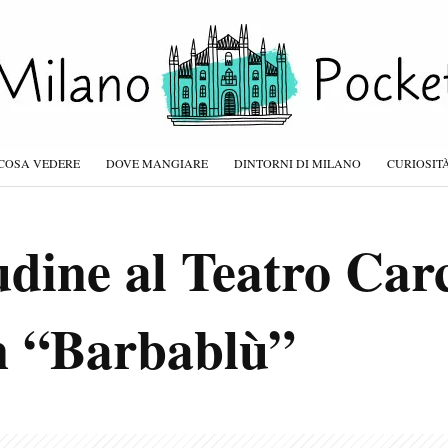
COSA VEDERE
DOVE MANGIARE
DINTORNI DI MILANO
CURIOSIT
dine al Teatro Car
n “Barbablù”