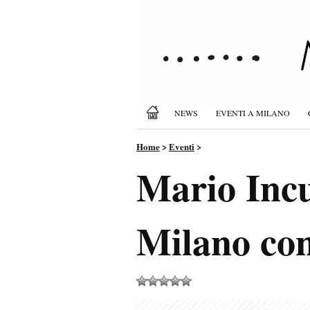
NEWS
EVENTI A MILANO
Home
>
Eventi
>
Mario Incu
Milano co