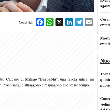
Event
agost
Cosa 
Facebook
WhatsApp
X
LinkedIn
Telegra
Emai
Condividi:
eventi
Mostr
eventi
Nuo
Torna
Milano
Barbablù
atro Carcano di
“
”, una favola antica, un
quinta
nuove 
ni rosso sangue attraggono e respingono allo stesso tempo.
Conce
violin
del Se