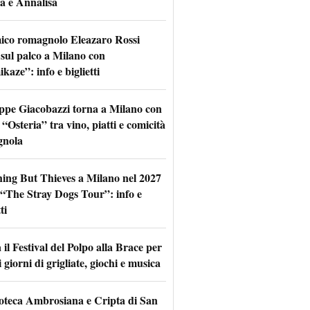
a e Annalisa
mico romagnolo Eleazaro Rossi
 sul palco a Milano con
aze”: info e biglietti
ppe Giacobazzi torna a Milano con
 “Osteria” tra vino, piatti e comicità
gnola
hing But Thieves a Milano nel 2027
l “The Stray Dogs Tour”: info e
ti
il Festival del Polpo alla Brace per
 giorni di grigliate, giochi e musica
oteca Ambrosiana e Cripta di San