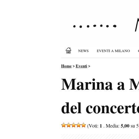
NEWS
EVENTI A MILANO
Home
>
Eventi
>
Marina a Mi
del concert
1
5,00
(Voti:
. Media:
su 5