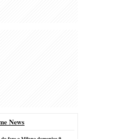
ime News
e da fare a Milano domenica 9