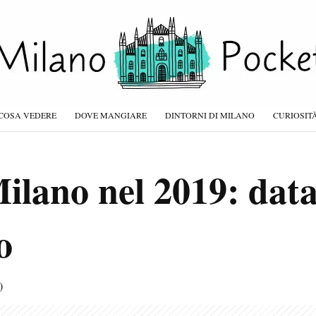
COSA VEDERE
DOVE MANGIARE
DINTORNI DI MILANO
CURIOSIT
lano nel 2019: data 
o
)