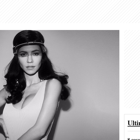
Ult
8 cos