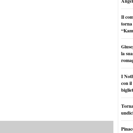
Angel
Il co
torna
“Kamik
Giuse
la sua
roma
I Not
con i
bigliet
Torna 
undici
Pinac