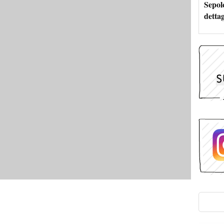
Sepolc
dettag