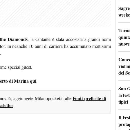
Sagre
weeke
Torna
quinta
the Diamonds
, la cantante è stata accostata a grandi nomi
nuove 
r. In neanche 10 anni di carriera ha accumulato moltissimi
.
Conce
violin
me special guest.
del Se
ncerto di Marina qui
.
San G
la fes
Fonti preferite di
 novità, aggiungete Milanopocket.it alle
tipici
sletter
.
Il Fes
prota