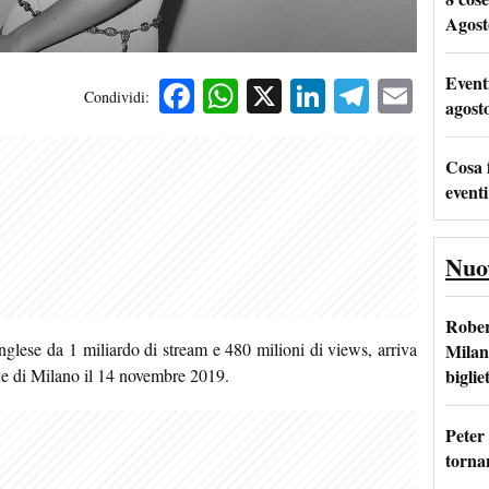
Agost
Event
Facebook
WhatsApp
X
LinkedIn
Telegra
Emai
Condividi:
agost
Cosa 
eventi
Nuo
Rober
a inglese da 1 miliardo di stream e 480 milioni di views, arriva
Milan
bigliet
que di Milano il 14 novembre 2019.
Peter
tornan