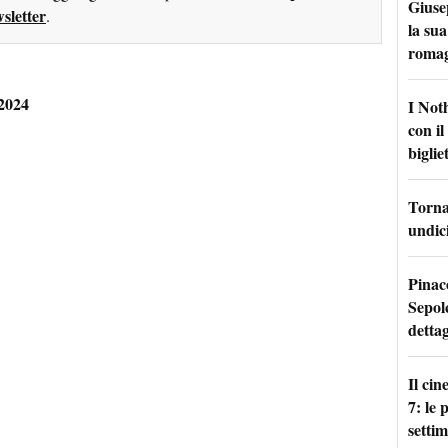
Giuse
sletter
.
la sua
roma
 2024
I Not
con i
bigliet
Torna 
undici
Pinac
Sepolc
dettag
Il ci
7: le
setti