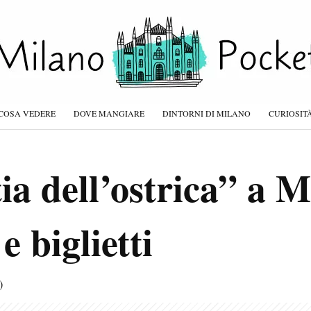
COSA VEDERE
DOVE MANGIARE
DINTORNI DI MILANO
CURIOSIT
ia dell’ostrica” a M
e biglietti
)