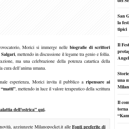
del Se
San G
la fes
tipici
Il Fes
biografie di scrittori
ovocatorio, Morici si immerge nelle
prota
 Salgari
, mettendo in discussione il legame tra genio e follia.
Angel
azione, ma una celebrazione della potenza catartica della
ella cura dell’anima umana.
Storie
una m
ripensare ai
onale esperienza, Morici invita il pubblico a
Milan
i “matti”
, mettendo in luce il valore terapeutico della scrittura
Il co
torna
alattia dell’ostrica” qui
.
“Kamik
Fonti preferite di
 novità, aggiungete Milanopocket.it alle