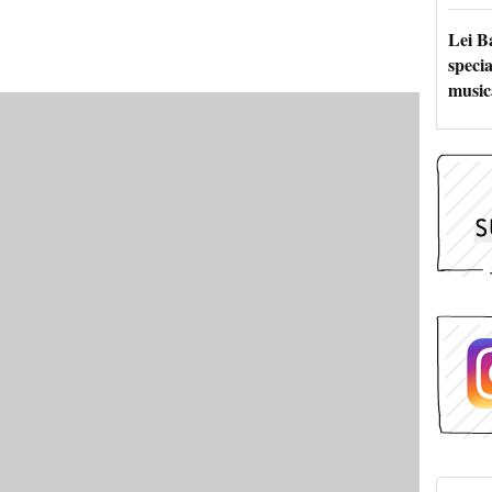
Lei B
specia
music