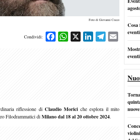
Event
agost
Foto di Giovanni Cocco
Cosa 
eventi
Facebook
WhatsApp
X
LinkedIn
Telegra
Emai
Condividi:
Mostr
eventi
Nuo
Torna
quinta
nuove 
Claudio Morici
rdinaria riflessione di
che esplora il mito
Milano
dal 18 al 20 ottobre 2024
atro Filodrammatici di
.
Conce
violin