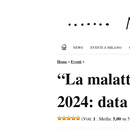
NEWS
EVENTI A MILANO
Home
>
Eventi
>
“La malatt
2024: data 
1
5,00
(Voti:
. Media:
su 5