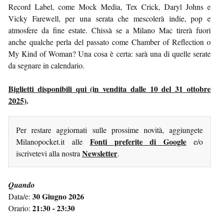
Record Label, come Mock Media, Tex Crick, Daryl Johns e
Vicky Farewell, per una serata che mescolerà indie, pop e
atmosfere da fine estate. Chissà se a Milano Mac tirerà fuori
anche qualche perla del passato come Chamber of Reflection o
My Kind of Woman? Una cosa è certa: sarà una di quelle serate
da segnare in calendario.
Biglietti disponibili qui (in vendita dalle 10 del 31 ottobre
2025)
.
Per restare aggiornati sulle prossime novità, aggiungete
Fonti preferite di Google
Milanopocket.it alle
e/o
Newsletter
iscrivetevi alla nostra
.
Quando
30 Giugno 2026
Data/e:
21:30 - 23:30
Orario: