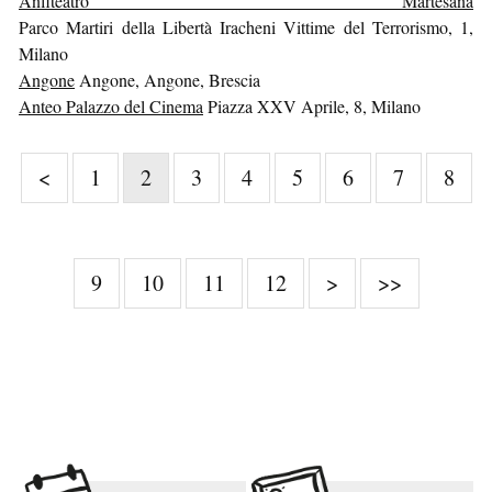
Anfiteatro Martesana
Parco Martiri della Libertà Iracheni Vittime del Terrorismo, 1,
Milano
Angone
Angone, Angone, Brescia
Anteo Palazzo del Cinema
Piazza XXV Aprile, 8, Milano
<
1
2
3
4
5
6
7
8
9
10
11
12
>
>>