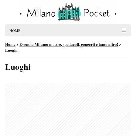
☰
HOME
Home
>
Eventi a Milano: mostre, spettacoli, concerti e tanto altro!
>
Luoghi
Luoghi