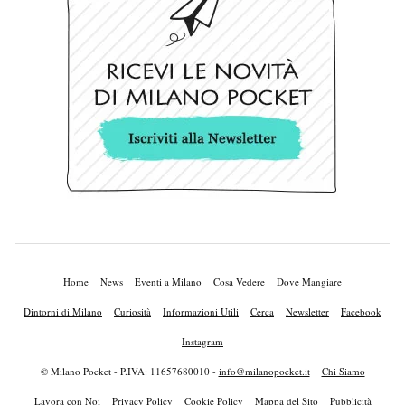
Home
News
Eventi a Milano
Cosa Vedere
Dove Mangiare
Dintorni di Milano
Curiosità
Informazioni Utili
Cerca
Newsletter
Facebook
Instagram
© Milano Pocket - P.IVA: 11657680010 -
info@milanopocket.it
Chi Siamo
Lavora con Noi
Privacy Policy
Cookie Policy
Mappa del Sito
Pubblicità