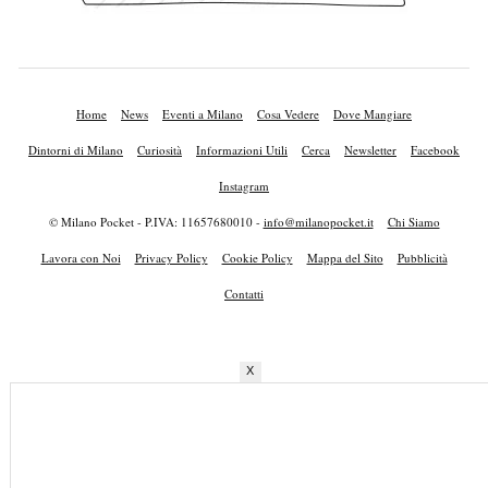
Home
News
Eventi a Milano
Cosa Vedere
Dove Mangiare
Dintorni di Milano
Curiosità
Informazioni Utili
Cerca
Newsletter
Facebook
Instagram
© Milano Pocket - P.IVA: 11657680010 -
info@milanopocket.it
Chi Siamo
Lavora con Noi
Privacy Policy
Cookie Policy
Mappa del Sito
Pubblicità
Contatti
X