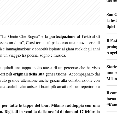
del Se
San G
la fes
tipici
partecipazione al Festival di
m “La Gente Che Sogna” e la
Il Fes
sere un duro”, Corsi torna sul palco con una nuova serie di
prota
ltà e immaginazione e sonorità ispirate al glam rock degli anni
Angel
e in un viaggio tra poesia, sogno e musica.
Storie
a quindi una tappa molto attesa di un percorso che ha visto
una m
ori più originali della sua generazione
. Accompagnato dal
Milan
evuto grande attenzione anche grazie alla collaborazione con
na scaletta che unisce i brani più amati del suo repertorio a
Il co
torna
“Kamik
to per tutte le tappe del tour, Milano raddoppia con una
 Biglietti in vendita dalle ore 14 di domani 17 febbraio