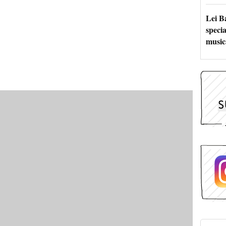
Lei B
specia
music