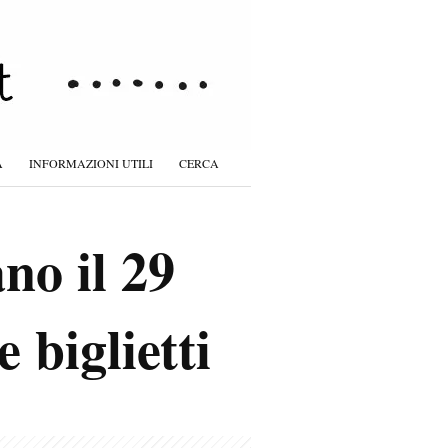
À
INFORMAZIONI UTILI
CERCA
no il 29
 biglietti