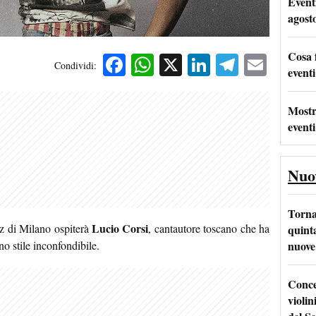
Event
agost
Cosa 
Facebook
WhatsApp
X
LinkedIn
Telegra
Emai
Condividi:
eventi
Mostr
eventi
Nuo
Torna
Lucio Corsi
az di Milano ospiterà
, cantautore toscano che ha
quinta
nuove 
no stile inconfondibile.
Conce
violin