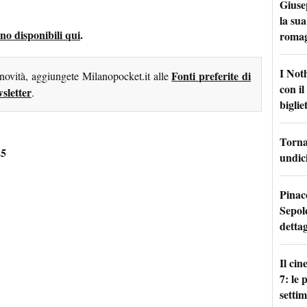
Giuse
la sua
ono disponibili qui
.
roma
I Not
Fonti preferite di
 novità, aggiungete Milanopocket.it alle
con i
sletter
.
bigliet
Torna 
25
undici
Pinac
Sepolc
dettag
Il ci
7: le
setti