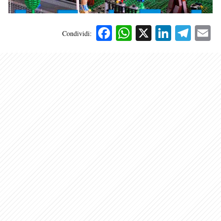
Facebook
WhatsApp
X
Linked
Tele
E
Condividi: