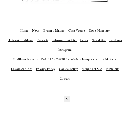
Home
News
Eventi a Milano
Cosa Vedere
Dove Mangiare
Dintorni di Milano
Curiosità
Informazioni Utili
Cerca
Newsletter
Facebook
Instagram
© Milano Pocket - P.IVA: 11657680010 -
info@milanopocket.it
Chi Siamo
Lavora con Noi
Privacy Policy
Cookie Policy
Mappa del Sito
Pubblicità
Contatti
X