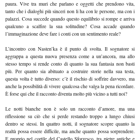
paura. Vive tra muri che parlano e oggetti che prendono vita,
tanto che i dialoghi più sinceri non li ha con le persone, ma con i
palazzi. Cosa succede quando questo equilibrio si rompe e arriva
qualcuno a scalfire la sua solitudine? Cosa accade quando
l’immaginazione deve fare i conti con un sentimento reale?
L’incontro con Nasten’ka è il punto di svolta. Il sognatore si
aggrappa a questa nuova presenza come a un’ancora, ma allo
stesso tempo si rende conto di quanto la sua fantasia non basti
più. Per quanto sia abituato a costruire storie nella sua testa,
questa volta è tutto diverso: c’è il rischio di soffrire davvero, ma
anche la possibilità di vivere qualcosa che valga la pena ricordare.
È forse qui che il racconto diventa molto più vicino a tutti noi?
Le notti bianche non è solo un racconto d’amore, ma una
riflessione su ciò che si perde restando troppo a lungo chiusi
dentro se stessi. In quattro notti, il sognatore scopre quanto la
realtà possa essere difficile, ma anche quanto possa sorprendere.
E proprio nel cortile del Castello Sforzesco, tra pietre antiche e