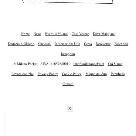
Home
News
Eventi a Milano
Cosa Vedere
Dove Mangiare
Dintorni di Milano
Curiosità
Informazioni Utili
Cerca
Newsletter
Facebook
Instagram
© Milano Pocket - P.IVA: 11657680010 -
info@milanopocket.it
Chi Siamo
Lavora con Noi
Privacy Policy
Cookie Policy
Mappa del Sito
Pubblicità
Contatti
X