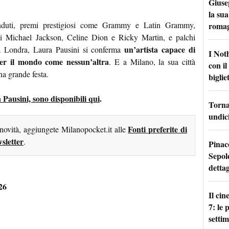
Giuse
la sua
nduti, premi prestigiosi come Grammy e Latin Grammy,
roma
o di Michael Jackson, Celine Dion e Ricky Martin, e palchi
un’artista capace di
a Londra, Laura Pausini si conferma
I Not
per il mondo come nessun’altra
. E a Milano, la sua città
con i
na grande festa.
bigliet
ra Pausini, sono disponibili qui
.
Torna 
undici
Fonti preferite di
 novità, aggiungete Milanopocket.it alle
sletter
.
Pinac
Sepolc
dettag
26
Il ci
7: le
setti