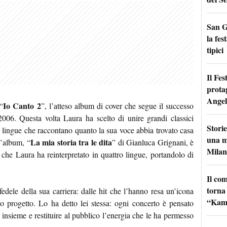
San G
la fes
tipici
Il Fes
prota
Angel
Io Canto 2
“
”, l’atteso album di cover che segue il successo
2006. Questa volta Laura ha scelto di unire grandi classici
Storie
più lingue che raccontano quanto la sua voce abbia trovato casa
una m
La mia storia tra le dita
 l’album, “
” di Gianluca Grignani, è
Milan
che Laura ha reinterpretato in quattro lingue, portandolo di
Il co
torna
 fedele della sua carriera: dalle hit che l’hanno resa un’icona
“Kamik
vo progetto. Lo ha detto lei stessa: ogni concerto è pensato
nsieme e restituire al pubblico l’energia che le ha permesso