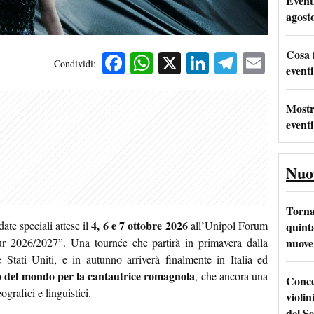
Event
agost
Cosa 
Facebook
WhatsApp
X
LinkedIn
Telegra
Emai
Condividi:
eventi
Mostr
eventi
Nuo
Torna
4, 6 e 7 ottobre 2026
ate speciali attese il
all’Unipol Forum
quinta
nuove 
 2026/2027”. Una tournée che partirà in primavera dalla
Stati Uniti, e in autunno arriverà finalmente in Italia ed
o del mondo per la cantautrice romagnola
, che ancora una
Conce
ografici e linguistici.
violin
del Se