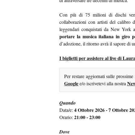
di attraversare tre decenni di musica.
Con più di 75 milioni di dischi ve
collaborazioni con artisti del calibr
leggendari conquistati da New York 
portare la musica italiana in giro 
d’adozione, il ritorno avrà il sapore di u
I biglietti per assistere al live di Lau
Per restare aggiornati sulle prossime
Google
New
e/o iscrivetevi alla nostra
Quando
4 Ottobre 2026 - 7 Ottobre 20
Data/e:
21:00 - 23:00
Orario:
Dove