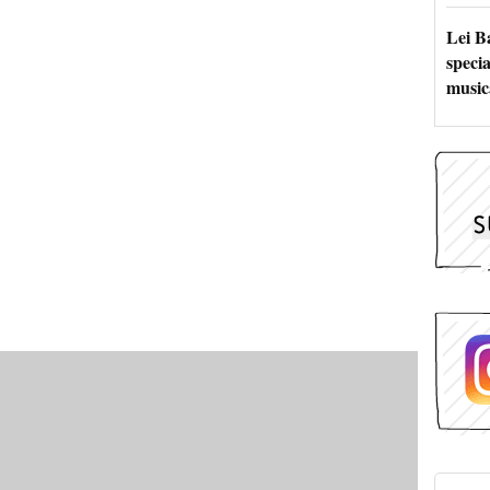
Lei B
specia
music