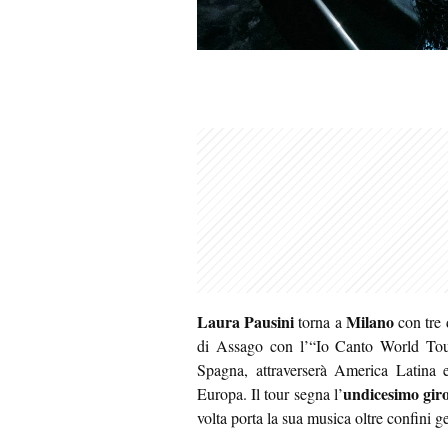
Laura Pausini
Milano
torna a
con tre d
di Assago con l’“Io Canto World Tour
Spagna, attraverserà America Latina e 
undicesimo gir
Europa. Il tour segna l’
volta porta la sua musica oltre confini ge