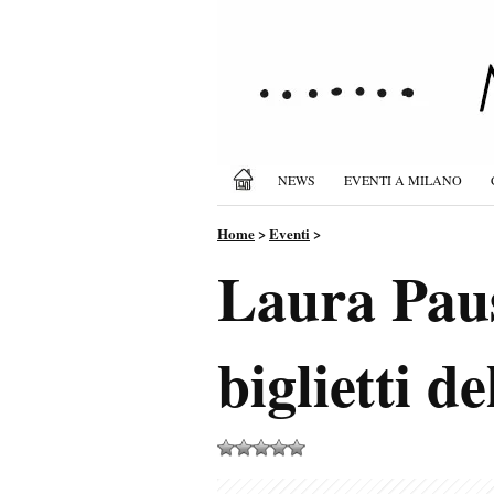
NEWS
EVENTI A MILANO
Home
>
Eventi
>
Laura Paus
biglietti d