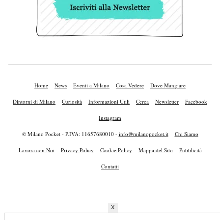
Home
News
Eventi a Milano
Cosa Vedere
Dove Mangiare
Dintorni di Milano
Curiosità
Informazioni Utili
Cerca
Newsletter
Facebook
Instagram
© Milano Pocket - P.IVA: 11657680010 -
info@milanopocket.it
Chi Siamo
Lavora con Noi
Privacy Policy
Cookie Policy
Mappa del Sito
Pubblicità
Contatti
X